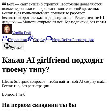
🚧
Бета — сайт активно строится. Постоянно добавляются
новые персонажи и видео; часть контента ещё временная.
Бесплатная коин-экономика полностью работает.
Бесплатная эротическая игра-раздевание · Реалистичные ИИ-
девушки
—
Монеты открывают всё. Без подписки, без карты.
Vanilla Doll
Персонажи
Cosplay
Игры
Войти
Регистрация
Русский
Какая AI girlfriend подходит
твоему типу?
Шесть быстрых вопросов, чтобы найти твой AI cosplay match.
Бесплатно, без регистрации.
Вопрос
1
из
6
На первом свидании ты бы