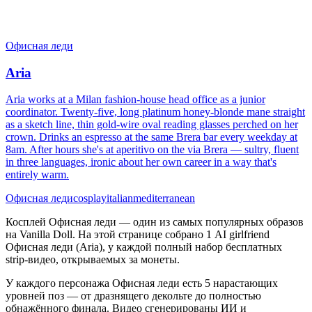
Офисная леди
Aria
Aria works at a Milan fashion-house head office as a junior
coordinator. Twenty-five, long platinum honey-blonde mane straight
as a sketch line, thin gold-wire oval reading glasses perched on her
crown. Drinks an espresso at the same Brera bar every weekday at
8am. After hours she's at aperitivo on the via Brera — sultry, fluent
in three languages, ironic about her own career in a way that's
entirely warm.
Офисная леди
cosplay
italian
mediterranean
Косплей Офисная леди — один из самых популярных образов
на Vanilla Doll. На этой странице собрано 1 AI girlfriend
Офисная леди (Aria), у каждой полный набор бесплатных
strip-видео, открываемых за монеты.
У каждого персонажа Офисная леди есть 5 нарастающих
уровней поз — от дразнящего декольте до полностью
обнажённого финала. Видео сгенерированы ИИ и