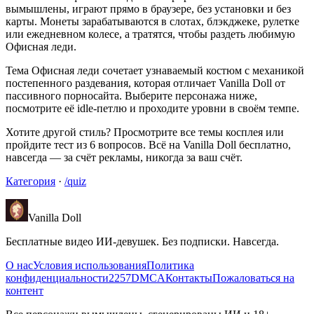
вымышлены, играют прямо в браузере, без установки и без
карты. Монеты зарабатываются в слотах, блэкджеке, рулетке
или ежедневном колесе, а тратятся, чтобы раздеть любимую
Офисная леди.
Тема Офисная леди сочетает узнаваемый костюм с механикой
постепенного раздевания, которая отличает Vanilla Doll от
пассивного порносайта. Выберите персонажа ниже,
посмотрите её idle-петлю и проходите уровни в своём темпе.
Хотите другой стиль? Просмотрите все темы косплея или
пройдите тест из 6 вопросов. Всё на Vanilla Doll бесплатно,
навсегда — за счёт рекламы, никогда за ваш счёт.
Категория
·
/quiz
Vanilla Doll
Бесплатные видео ИИ-девушек. Без подписки. Навсегда.
О нас
Условия использования
Политика
конфиденциальности
2257
DMCA
Контакты
Пожаловаться на
контент