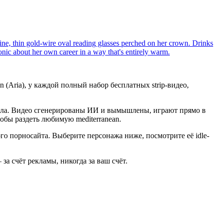
line, thin gold-wire oval reading glasses perched on her crown. Drinks
ronic about her own career in a way that's entirely warm.
an (Aria), у каждой полный набор бесплатных strip-видео,
нала. Видео сгенерированы ИИ и вымышлены, играют прямо в
тобы раздеть любимую mediterranean.
ого порносайта. Выберите персонажа ниже, посмотрите её idle-
за счёт рекламы, никогда за ваш счёт.