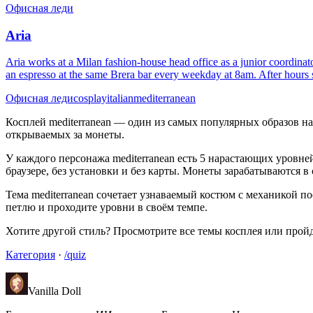
Офисная леди
Aria
Aria works at a Milan fashion-house head office as a junior coordinat
an espresso at the same Brera bar every weekday at 8am. After hours sh
Офисная леди
cosplay
italian
mediterranean
Косплей mediterranean — один из самых популярных образов на Va
открываемых за монеты.
У каждого персонажа mediterranean есть 5 нарастающих уровн
браузере, без установки и без карты. Монеты зарабатываются в 
Тема mediterranean сочетает узнаваемый костюм с механикой пос
петлю и проходите уровни в своём темпе.
Хотите другой стиль? Просмотрите все темы косплея или пройдит
Категория
·
/quiz
Vanilla Doll