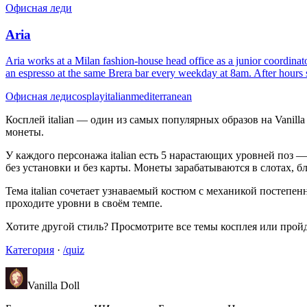
Офисная леди
Aria
Aria works at a Milan fashion-house head office as a junior coordinat
an espresso at the same Brera bar every weekday at 8am. After hours sh
Офисная леди
cosplay
italian
mediterranean
Косплей italian — один из самых популярных образов на Vanilla D
монеты.
У каждого персонажа italian есть 5 нарастающих уровней поз
без установки и без карты. Монеты зарабатываются в слотах, бл
Тема italian сочетает узнаваемый костюм с механикой постепенн
проходите уровни в своём темпе.
Хотите другой стиль? Просмотрите все темы косплея или пройдит
Категория
·
/quiz
Vanilla Doll