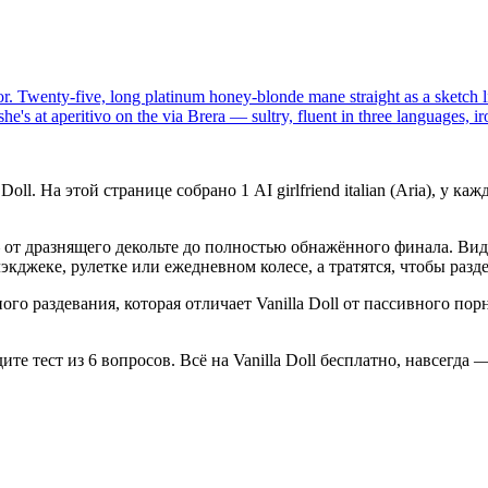
or. Twenty-five, long platinum honey-blonde mane straight as a sketch 
e's at aperitivo on the via Brera — sultry, fluent in three languages, i
oll. На этой странице собрано 1 AI girlfriend italian (Aria), у 
 — от дразнящего декольте до полностью обнажённого финала. В
экджеке, рулетке или ежедневном колесе, а тратятся, чтобы разде
ого раздевания, которая отличает Vanilla Doll от пассивного по
е тест из 6 вопросов. Всё на Vanilla Doll бесплатно, навсегда — 