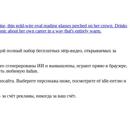
line, thin gold-wire oval reading glasses perched on her crown. Drinks
ronic about her own career in a way that's entirely warm.
каждой полный набор бесплатных strip-видео, открываемых за
идео сгенерированы ИИ и вымышлены, играют прямо в браузере,
ть любимую italian.
рносайта. Выберите персонажа ниже, посмотрите её idle-петлю и
за счёт рекламы, никогда за ваш счёт.