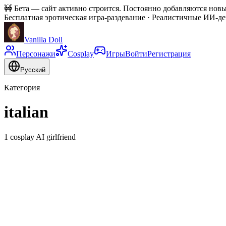
🚧
Бета — сайт активно строится. Постоянно добавляются новы
Бесплатная эротическая игра-раздевание · Реалистичные ИИ-д
Vanilla Doll
Персонажи
Cosplay
Игры
Войти
Регистрация
Русский
Категория
italian
1 cosplay AI girlfriend