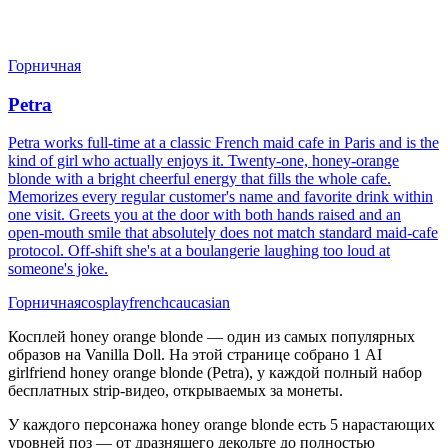
Горничная
Petra
Petra works full-time at a classic French maid cafe in Paris and is the
kind of girl who actually enjoys it. Twenty-one, honey-orange
blonde with a bright cheerful energy that fills the whole cafe.
Memorizes every regular customer's name and favorite drink within
one visit. Greets you at the door with both hands raised and an
open-mouth smile that absolutely does not match standard maid-cafe
protocol. Off-shift she's at a boulangerie laughing too loud at
someone's joke.
Горничная
cosplay
french
caucasian
Косплей honey orange blonde — один из самых популярных
образов на Vanilla Doll. На этой странице собрано 1 AI
girlfriend honey orange blonde (Petra), у каждой полный набор
бесплатных strip-видео, открываемых за монеты.
У каждого персонажа honey orange blonde есть 5 нарастающих
уровней поз — от дразнящего декольте до полностью