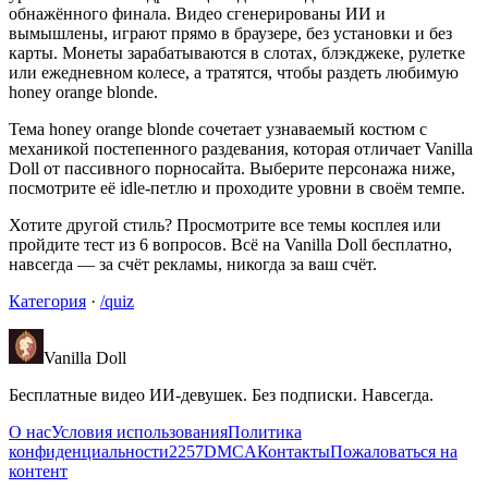
обнажённого финала. Видео сгенерированы ИИ и
вымышлены, играют прямо в браузере, без установки и без
карты. Монеты зарабатываются в слотах, блэкджеке, рулетке
или ежедневном колесе, а тратятся, чтобы раздеть любимую
honey orange blonde.
Тема honey orange blonde сочетает узнаваемый костюм с
механикой постепенного раздевания, которая отличает Vanilla
Doll от пассивного порносайта. Выберите персонажа ниже,
посмотрите её idle-петлю и проходите уровни в своём темпе.
Хотите другой стиль? Просмотрите все темы косплея или
пройдите тест из 6 вопросов. Всё на Vanilla Doll бесплатно,
навсегда — за счёт рекламы, никогда за ваш счёт.
Категория
·
/quiz
Vanilla Doll
Бесплатные видео ИИ-девушек. Без подписки. Навсегда.
О нас
Условия использования
Политика
конфиденциальности
2257
DMCA
Контакты
Пожаловаться на
контент