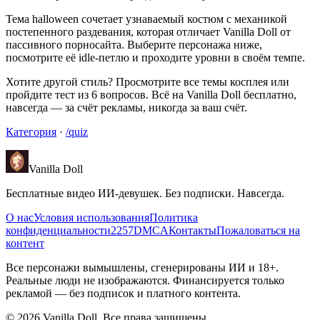
Тема halloween сочетает узнаваемый костюм с механикой
постепенного раздевания, которая отличает Vanilla Doll от
пассивного порносайта. Выберите персонажа ниже,
посмотрите её idle-петлю и проходите уровни в своём темпе.
Хотите другой стиль? Просмотрите все темы косплея или
пройдите тест из 6 вопросов. Всё на Vanilla Doll бесплатно,
навсегда — за счёт рекламы, никогда за ваш счёт.
Категория
·
/quiz
Vanilla Doll
Бесплатные видео ИИ-девушек. Без подписки. Навсегда.
О нас
Условия использования
Политика
конфиденциальности
2257
DMCA
Контакты
Пожаловаться на
контент
Все персонажи вымышлены, сгенерированы ИИ и 18+.
Реальные люди не изображаются. Финансируется только
рекламой — без подписок и платного контента.
©
2026
Vanilla Doll.
Все права защищены.