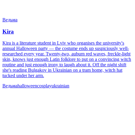
Ведьма
Kira
Kira is a literature student in Lviv who organises the university's
annual Halloween party — the costume ends up suspiciously well-
researched every year. Twenty-two, auburn red waves, freckle-light
skin, knows just enough Latin folklore to put on a convincing witch
routine and just enough irony to laugh about it. Off the night shift
she's reading Bulgakov in Ukrainian on a tram home, witch hat
tucked under her arm.
Ведьма
halloween
cosplay
ukrainian