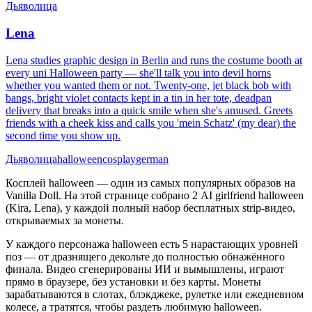
Дьяволица
Lena
Lena studies graphic design in Berlin and runs the costume booth at
every uni Halloween party — she'll talk you into devil horns
whether you wanted them or not. Twenty-one, jet black bob with
bangs, bright violet contacts kept in a tin in her tote, deadpan
delivery that breaks into a quick smile when she's amused. Greets
friends with a cheek kiss and calls you 'mein Schatz' (my dear) the
second time you show up.
Дьяволица
halloween
cosplay
german
Косплей halloween — один из самых популярных образов на
Vanilla Doll. На этой странице собрано 2 AI girlfriend halloween
(Kira, Lena), у каждой полный набор бесплатных strip-видео,
открываемых за монеты.
У каждого персонажа halloween есть 5 нарастающих уровней
поз — от дразнящего декольте до полностью обнажённого
финала. Видео сгенерированы ИИ и вымышлены, играют
прямо в браузере, без установки и без карты. Монеты
зарабатываются в слотах, блэкджеке, рулетке или ежедневном
колесе, а тратятся, чтобы раздеть любимую halloween.