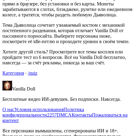
прямо в браузере, без установки и без карты. Монеты
зарабатываются в слотах, блэкджеке, рулетке или ежедневном
колесе, а тратятся, чтобы раздеть любимую Дьяволица.
Тема Дьяволица сочетает узнаваемый костюм с механикой
постепенного раздевания, которая отличает Vanilla Doll от
пассивного порносайта. Выберите персонажа ниже,
посмотрите её idle-петлю и проходите уровни в своём темпе.
Хотите другой стиль? Просмотрите все темы косплея или
пройдите тест из 6 вопросов. Всё на Vanilla Doll бесплатно,
навсегда — за счёт рекламы, никогда за ваш счёт.
Категория
·
/quiz
Vanilla Doll
Бесплатные видео ИИ-девушек. Без подписки. Навсегда.
О нас
Условия использования
Политика
конфиденциальности
2257
DMCA
Контакты
Пожаловаться на
контент
Все персонажи вымышлены, сгенерированы ИИ и 18+.