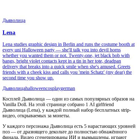
Дьяволица
Lena
Lena studies graphic design in Berlin and runs the costume booth at
every uni Halloween party — she'll talk you into devil horns
whether you wanted them or not. Twenty-one, jet black bob with
bangs, bright violet contacts kept in a tin in her tote, deadpan
delivery that breaks into a quick smile when she's amused. Greets
friends with a cheek kiss and calls you 'mein Schatz' (my dear) the
second time you show up.
Дьяволица
halloween
cosplay
german
Косплей Дьяволица — один из самых популярных образов на
Vanilla Doll. На этой странице собрано 1 AI girlfriend
Дьяволица (Lena), у каждой полный набор бесплатных strip-
видео, открываемых за монеты.
У каждого персонажа Дьяволица есть 5 нарастающих уровней
поз — от дразнящего декольте до полностью обнажённого
финала. Видео сгенерированы ИИ и вымышлены, играют