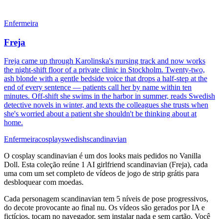
Enfermeira
Freja
Freja came up through Karolinska's nursing track and now works
the night-shift floor of a private clinic in Stockholm. Twenty-two,
ash blonde with a gentle bedside voice that drops a half-step at the
end of every sentence — patients call her by name within ten
minutes. Off-shift she swims in the harbor in summer, reads Swedish
detective novels in winter, and texts the colleagues she trusts when
she's worried about a patient she shouldn't be thinking about at
home.
Enfermeira
cosplay
swedish
scandinavian
O cosplay scandinavian é um dos looks mais pedidos no Vanilla
Doll. Esta coleção reúne 1 AI girlfriend scandinavian (Freja), cada
uma com um set completo de vídeos de jogo de strip grátis para
desbloquear com moedas.
Cada personagem scandinavian tem 5 níveis de pose progressivos,
do decote provocante ao final nu. Os vídeos são gerados por IA e
fictícios, tocam no navegador, sem instalar nada e sem cartão. Você