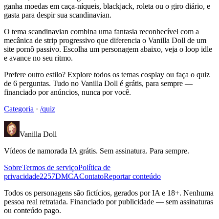
ganha moedas em caça-níqueis, blackjack, roleta ou o giro diário, e
gasta para despir sua scandinavian.
O tema scandinavian combina uma fantasia reconhecível com a
mecânica de strip progressivo que diferencia o Vanilla Doll de um
site pornô passivo. Escolha um personagem abaixo, veja o loop idle
e avance no seu ritmo.
Prefere outro estilo? Explore todos os temas cosplay ou faça o quiz
de 6 perguntas. Tudo no Vanilla Doll é grátis, para sempre —
financiado por anúncios, nunca por você.
Categoria
·
/quiz
Vanilla Doll
Vídeos de namorada IA grátis. Sem assinatura. Para sempre.
Sobre
Termos de serviço
Política de
privacidade
2257
DMCA
Contato
Reportar conteúdo
Todos os personagens são fictícios, gerados por IA e 18+. Nenhuma
pessoa real retratada. Financiado por publicidade — sem assinaturas
ou conteúdo pago.