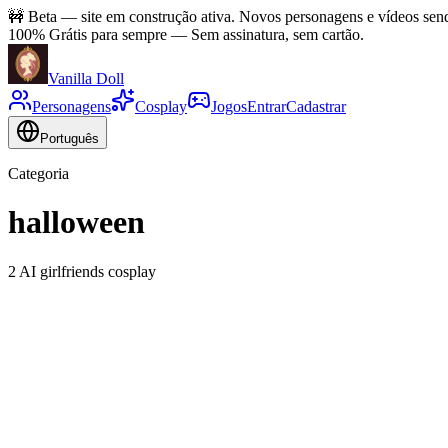
🚧
Beta — site em construção ativa. Novos personagens e vídeos send
100% Grátis para sempre
—
Sem assinatura, sem cartão.
Vanilla Doll
Personagens
Cosplay
Jogos
Entrar
Cadastrar
Português
Categoria
halloween
2 AI girlfriends cosplay