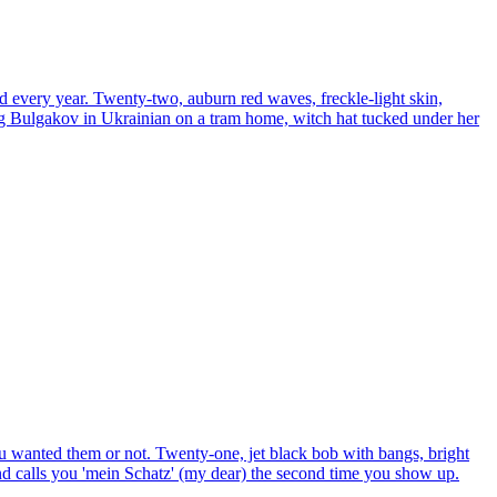
d every year. Twenty-two, auburn red waves, freckle-light skin,
ding Bulgakov in Ukrainian on a tram home, witch hat tucked under her
ou wanted them or not. Twenty-one, jet black bob with bangs, bright
 and calls you 'mein Schatz' (my dear) the second time you show up.