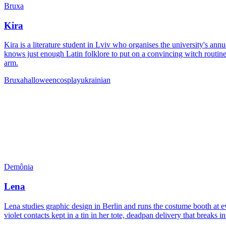
Bruxa
Kira
Kira is a literature student in Lviv who organises the university's a
knows just enough Latin folklore to put on a convincing witch routine
arm.
Bruxa
halloween
cosplay
ukrainian
Demônia
Lena
Lena studies graphic design in Berlin and runs the costume booth at 
violet contacts kept in a tin in her tote, deadpan delivery that break