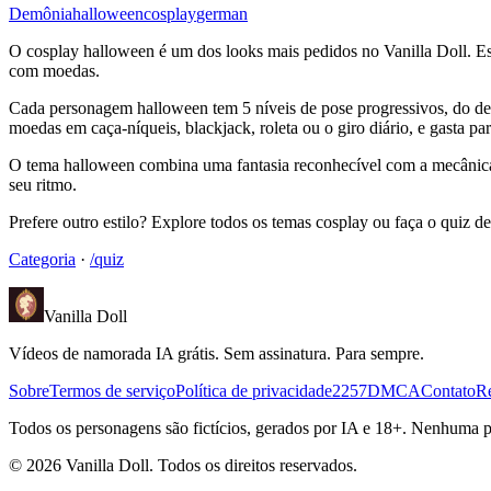
Demônia
halloween
cosplay
german
O cosplay halloween é um dos looks mais pedidos no Vanilla Doll. Est
com moedas.
Cada personagem halloween tem 5 níveis de pose progressivos, do deco
moedas em caça-níqueis, blackjack, roleta ou o giro diário, e gasta pa
O tema halloween combina uma fantasia reconhecível com a mecânica d
seu ritmo.
Prefere outro estilo? Explore todos os temas cosplay ou faça o quiz d
Categoria
·
/quiz
Vanilla Doll
Vídeos de namorada IA grátis. Sem assinatura. Para sempre.
Sobre
Termos de serviço
Política de privacidade
2257
DMCA
Contato
Re
Todos os personagens são fictícios, gerados por IA e 18+. Nenhuma p
©
2026
Vanilla Doll.
Todos os direitos reservados.