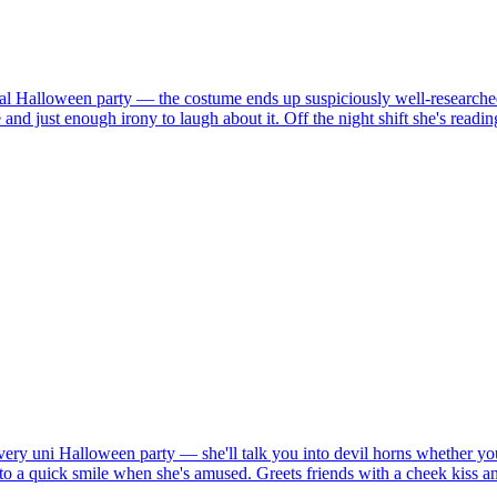
nnual Halloween party — the costume ends up suspiciously well-researche
 and just enough irony to laugh about it. Off the night shift she's rea
every uni Halloween party — she'll talk you into devil horns whether y
s into a quick smile when she's amused. Greets friends with a cheek kiss