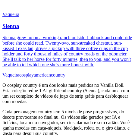
Vaqueira
Sienna
Sienna grew up on a working ranch outside Lubbock and could ride
before she could read. Twenty-two, sun-streaked chestnut, sun-
kissed Texas tan, drives a pickup with three coffee cups in the cup
holder and forty thousand miles of country roads on the odometer.
She'll talk to her horse for forty minutes, then to you, and you won't
be able to tell which one she's more honest with.
Vaqueira
cosplay
american
country
O cosplay country é um dos looks mais pedidos no Vanilla Doll.
Esta coleção reúne 1 AI girlfriend country (Sienna), cada uma com
um set completo de vídeos de jogo de strip grátis para desbloquear
com moedas.
Cada personagem country tem 5 níveis de pose progressivos, do
decote provocante ao final nu. Os vídeos são gerados por IA e
fictícios, tocam no navegador, sem instalar nada e sem cartão. Você
ganha moedas em caça-níqueis, blackjack, roleta ou o giro diário, e
gasta para despir sua country.