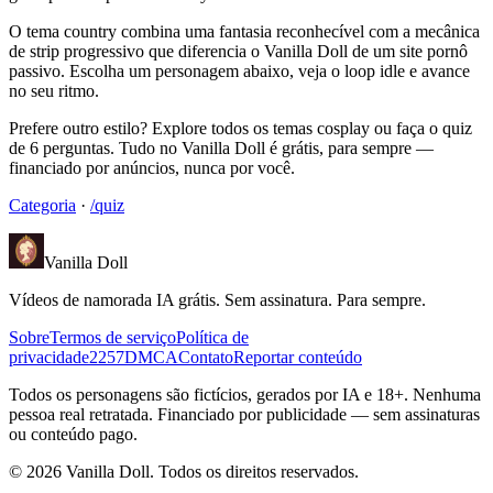
O tema country combina uma fantasia reconhecível com a mecânica
de strip progressivo que diferencia o Vanilla Doll de um site pornô
passivo. Escolha um personagem abaixo, veja o loop idle e avance
no seu ritmo.
Prefere outro estilo? Explore todos os temas cosplay ou faça o quiz
de 6 perguntas. Tudo no Vanilla Doll é grátis, para sempre —
financiado por anúncios, nunca por você.
Categoria
·
/quiz
Vanilla Doll
Vídeos de namorada IA grátis. Sem assinatura. Para sempre.
Sobre
Termos de serviço
Política de
privacidade
2257
DMCA
Contato
Reportar conteúdo
Todos os personagens são fictícios, gerados por IA e 18+. Nenhuma
pessoa real retratada. Financiado por publicidade — sem assinaturas
ou conteúdo pago.
©
2026
Vanilla Doll.
Todos os direitos reservados.