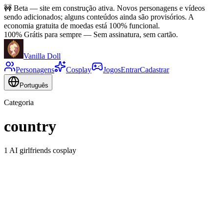
🚧
Beta — site em construção ativa. Novos personagens e vídeos
sendo adicionados; alguns conteúdos ainda são provisórios. A
economia gratuita de moedas está 100% funcional.
100% Grátis para sempre
—
Sem assinatura, sem cartão.
Vanilla Doll
Personagens
Cosplay
Jogos
Entrar
Cadastrar
Português
Categoria
country
1 AI girlfriends cosplay