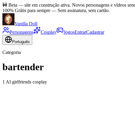
🚧
Beta — site em construção ativa. Novos personagens e vídeos send
100% Grátis para sempre
—
Sem assinatura, sem cartão.
Vanilla Doll
Personagens
Cosplay
Jogos
Entrar
Cadastrar
Português
Categoria
bartender
1 AI girlfriends cosplay