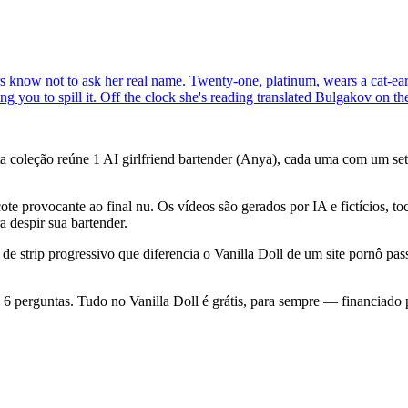
 know not to ask her real name. Twenty-one, platinum, wears a cat-ear 
ng you to spill it. Off the clock she's reading translated Bulgakov on 
a coleção reúne 1 AI girlfriend bartender (Anya), cada uma com um set
te provocante ao final nu. Os vídeos são gerados por IA e fictícios, t
a despir sua bartender.
e strip progressivo que diferencia o Vanilla Doll de um site pornô pas
e 6 perguntas. Tudo no Vanilla Doll é grátis, para sempre — financiado