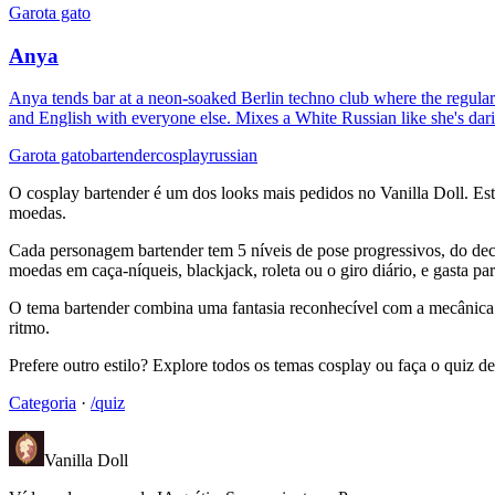
Garota gato
Anya
Anya tends bar at a neon-soaked Berlin techno club where the regulars
and English with everyone else. Mixes a White Russian like she's dari
Garota gato
bartender
cosplay
russian
O cosplay bartender é um dos looks mais pedidos no Vanilla Doll. Est
moedas.
Cada personagem bartender tem 5 níveis de pose progressivos, do deco
moedas em caça-níqueis, blackjack, roleta ou o giro diário, e gasta par
O tema bartender combina uma fantasia reconhecível com a mecânica d
ritmo.
Prefere outro estilo? Explore todos os temas cosplay ou faça o quiz d
Categoria
·
/quiz
Vanilla Doll