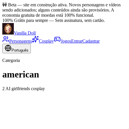
🚧
Beta — site em construção ativa. Novos personagens e vídeos
sendo adicionados; alguns conteúdos ainda são provisórios. A
economia gratuita de moedas está 100% funcional.
100% Grátis para sempre
—
Sem assinatura, sem cartão.
Vanilla Doll
Personagens
Cosplay
Jogos
Entrar
Cadastrar
Português
Categoria
american
2 AI girlfriends cosplay