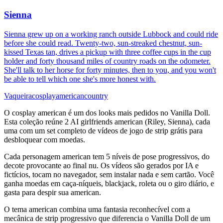
Sienna
Sienna grew up on a working ranch outside Lubbock and could ride
before she could read. Twenty-two, sun-streaked chestnut, sun-
kissed Texas tan, drives a pickup with three coffee cups in the cup
holder and forty thousand miles of country roads on the odometer.
She'll talk to her horse for forty minutes, then to you, and you won't
be able to tell which one she's more honest with.
Vaqueira
cosplay
american
country
O cosplay american é um dos looks mais pedidos no Vanilla Doll.
Esta coleção reúne 2 AI girlfriends american (Riley, Sienna), cada
uma com um set completo de vídeos de jogo de strip grátis para
desbloquear com moedas.
Cada personagem american tem 5 níveis de pose progressivos, do
decote provocante ao final nu. Os vídeos são gerados por IA e
fictícios, tocam no navegador, sem instalar nada e sem cartão. Você
ganha moedas em caça-níqueis, blackjack, roleta ou o giro diário, e
gasta para despir sua american.
O tema american combina uma fantasia reconhecível com a
mecânica de strip progressivo que diferencia o Vanilla Doll de um