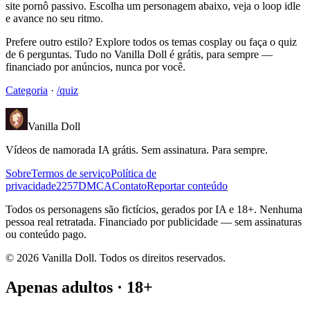
site pornô passivo. Escolha um personagem abaixo, veja o loop idle
e avance no seu ritmo.
Prefere outro estilo? Explore todos os temas cosplay ou faça o quiz
de 6 perguntas. Tudo no Vanilla Doll é grátis, para sempre —
financiado por anúncios, nunca por você.
Categoria
·
/quiz
Vanilla Doll
Vídeos de namorada IA grátis. Sem assinatura. Para sempre.
Sobre
Termos de serviço
Política de
privacidade
2257
DMCA
Contato
Reportar conteúdo
Todos os personagens são fictícios, gerados por IA e 18+. Nenhuma
pessoa real retratada. Financiado por publicidade — sem assinaturas
ou conteúdo pago.
©
2026
Vanilla Doll.
Todos os direitos reservados.
Apenas adultos · 18+