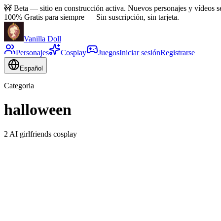
🚧
Beta — sitio en construcción activa. Nuevos personajes y vídeos 
100% Gratis para siempre
—
Sin suscripción, sin tarjeta.
Vanilla Doll
Personajes
Cosplay
Juegos
Iniciar sesión
Registrarse
Español
Categoria
halloween
2 AI girlfriends cosplay