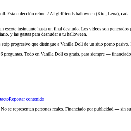
ll. Esta colección reúne 2 AI girlfriends halloween (Kira, Lena), cada 
n escote insinuante hasta un final desnudo. Los videos son generados po
iario, y las gastas para desnudar a tu halloween.
rip progresivo que distingue a Vanilla Doll de un sitio porno pasivo. E
de 6 preguntas. Todo en Vanilla Doll es gratis, para siempre — financiad
tacto
Reportar contenido
. No se representan personas reales. Financiado por publicidad — sin su