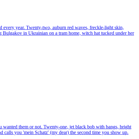
d every year. Twenty-two, auburn red waves, freckle-light skin,
ding Bulgakov in Ukrainian on a tram home, witch hat tucked under her
ou wanted them or not. Twenty-one, jet black bob with bangs, bright
 and calls you 'mein Schatz' (my dear) the second time you show up.