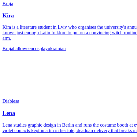
Bruja
Kira
Kira is a literature student in Lviv who organises the university's a
knows just enough Latin folklore to put on a convincing witch routine
arm.
Bruja
halloween
cosplay
ukrainian
Diablesa
Lena
Lena studies graphic design in Berlin and runs the costume booth at 
violet contacts kept in a tin in her tote, deadpan delivery that break