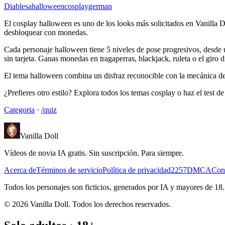
Diablesa
halloween
cosplay
german
El cosplay halloween es uno de los looks más solicitados en Vanilla Do
desbloquear con monedas.
Cada personaje halloween tiene 5 niveles de pose progresivos, desde u
sin tarjeta. Ganas monedas en tragaperras, blackjack, ruleta o el giro d
El tema halloween combina un disfraz reconocible con la mecánica de st
¿Prefieres otro estilo? Explora todos los temas cosplay o haz el test 
Categoria
·
/quiz
Vanilla Doll
Vídeos de novia IA gratis. Sin suscripción. Para siempre.
Acerca de
Términos de servicio
Política de privacidad
2257
DMCA
Con
Todos los personajes son ficticios, generados por IA y mayores de 18
©
2026
Vanilla Doll.
Todos los derechos reservados.