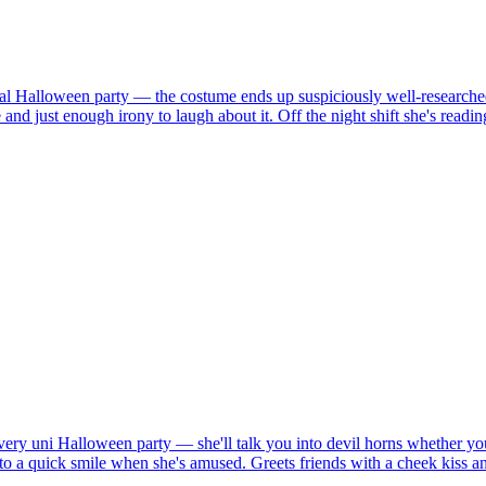
nnual Halloween party — the costume ends up suspiciously well-researche
 and just enough irony to laugh about it. Off the night shift she's rea
every uni Halloween party — she'll talk you into devil horns whether y
s into a quick smile when she's amused. Greets friends with a cheek kiss