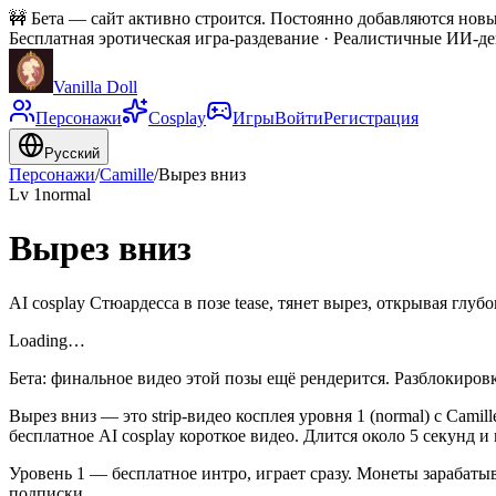
🚧
Бета — сайт активно строится. Постоянно добавляются новы
Бесплатная эротическая игра-раздевание · Реалистичные ИИ-д
Vanilla Doll
Персонажи
Cosplay
Игры
Войти
Регистрация
Русский
Персонажи
/
Camille
/
Вырез вниз
Lv
1
normal
Вырез вниз
AI cosplay Стюардесса в позе tease, тянет вырез, открывая глуб
Loading…
Бета: финальное видео этой позы ещё рендерится. Разблокиров
Вырез вниз — это strip-видео косплея уровня 1 (normal) с Camille
бесплатное AI cosplay короткое видео. Длится около 5 секунд и 
Уровень 1 — бесплатное интро, играет сразу. Монеты зарабатыв
подписки.