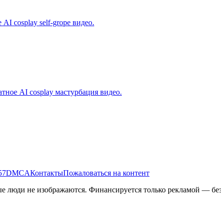
AI cosplay self-grope видео.
атное AI cosplay мастурбация видео.
57
DMCA
Контакты
Пожаловаться на контент
 люди не изображаются. Финансируется только рекламой — без 