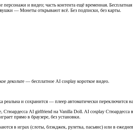
е персонажи и видео; часть контента ещё временная. Бесплатная
евушки
—
Монеты открывают всё. Без подписки, без карты.
окое декольте — бесплатное AI cosplay короткое видео.
ка реальна и сохранится — плеер автоматически переключится н
, Стюардесса AI girlfriend на Vanilla Doll. AI cosplay Стюардесса
играет прямо в браузере, без установки.
аются в играх (слоты, блэкджек, рулетка, пасьянс) или в ежедне