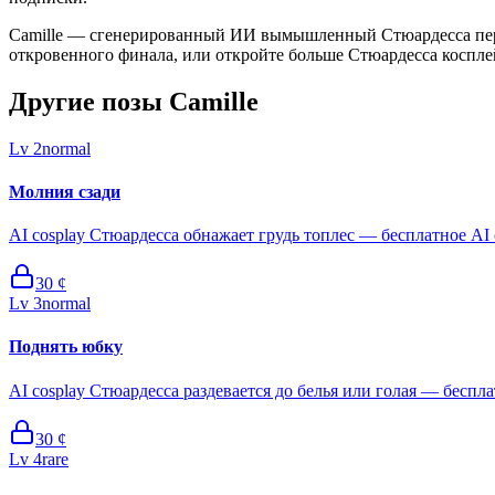
Camille — сгенерированный ИИ вымышленный Стюардесса персо
откровенного финала, или откройте больше Стюардесса коспле
Другие позы Camille
Lv
2
normal
Молния сзади
AI cosplay Стюардесса обнажает грудь топлес — бесплатное AI 
30
¢
Lv
3
normal
Поднять юбку
AI cosplay Стюардесса раздевается до белья или голая — бесплат
30
¢
Lv
4
rare