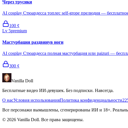
Через трусики
AI cosplay Стюардесса топлес self-grope прелюдия — бесплатное 
100
¢
Lv
5
premium
Мастурбация раздвинув ноги
AI cosplay Стюардесса полная мастурбация или paizuri — беспл
300
¢
Vanilla Doll
Бесплатные видео ИИ-девушек. Без подписки. Навсегда.
О нас
Условия использования
Политика конфиденциальности
22
Все персонажи вымышлены, сгенерированы ИИ и 18+. Реальные
©
2026
Vanilla Doll.
Все права защищены.