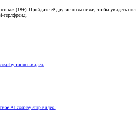
наж (18+). Пройдите её другие позы ниже, чтобы увидеть пол
й-герлфренд.
cosplay топлес-видео.
ное AI cosplay strip-видео.