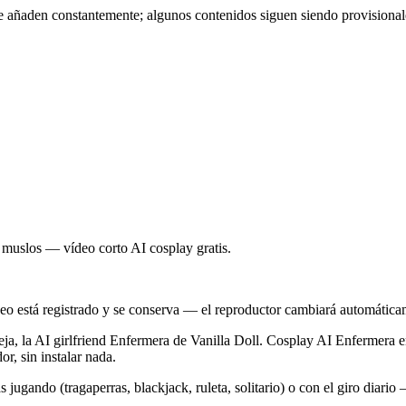
se añaden constantemente; algunos contenidos siguen siendo provisiona
 muslos — vídeo corto AI cosplay gratis.
queo está registrado y se conserva — el reproductor cambiará automática
reja, la AI girlfriend Enfermera de Vanilla Doll. Cosplay AI Enfermera
r, sin instalar nada.
jugando (tragaperras, blackjack, ruleta, solitario) o con el giro diario — e