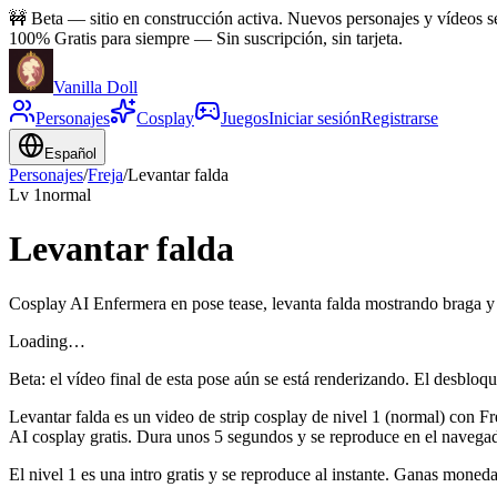
🚧
Beta — sitio en construcción activa. Nuevos personajes y vídeos 
100% Gratis para siempre
—
Sin suscripción, sin tarjeta.
Vanilla Doll
Personajes
Cosplay
Juegos
Iniciar sesión
Registrarse
Español
Personajes
/
Freja
/
Levantar falda
Lv
1
normal
Levantar falda
Cosplay AI Enfermera en pose tease, levanta falda mostrando braga y
Loading…
Beta: el vídeo final de esta pose aún se está renderizando. El desblo
Levantar falda es un video de strip cosplay de nivel 1 (normal) con F
AI cosplay gratis. Dura unos 5 segundos y se reproduce en el navegado
El nivel 1 es una intro gratis y se reproduce al instante. Ganas monedas 