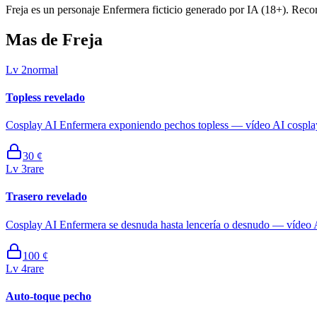
Freja es un personaje Enfermera ficticio generado por IA (18+). Recorr
Mas de Freja
Lv
2
normal
Topless revelado
Cosplay AI Enfermera exponiendo pechos topless — vídeo AI cosplay 
30
¢
Lv
3
rare
Trasero revelado
Cosplay AI Enfermera se desnuda hasta lencería o desnudo — vídeo AI
100
¢
Lv
4
rare
Auto-toque pecho