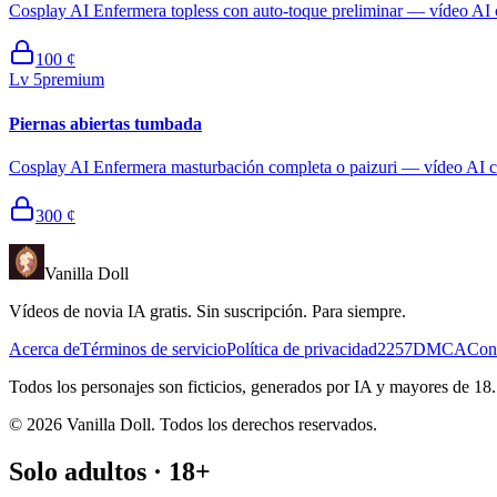
Cosplay AI Enfermera topless con auto-toque preliminar — vídeo AI c
100
¢
Lv
5
premium
Piernas abiertas tumbada
Cosplay AI Enfermera masturbación completa o paizuri — vídeo AI co
300
¢
Vanilla Doll
Vídeos de novia IA gratis. Sin suscripción. Para siempre.
Acerca de
Términos de servicio
Política de privacidad
2257
DMCA
Con
Todos los personajes son ficticios, generados por IA y mayores de 18
©
2026
Vanilla Doll.
Todos los derechos reservados.
Solo adultos · 18+