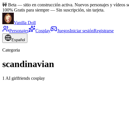
🚧
Beta — sitio en construcción activa. Nuevos personajes y vídeos 
100% Gratis para siempre
—
Sin suscripción, sin tarjeta.
Vanilla Doll
Personajes
Cosplay
Juegos
Iniciar sesión
Registrarse
Español
Categoria
scandinavian
1 AI girlfriends cosplay