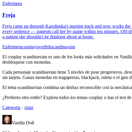
Enfermera
Freja
Freja came up through Karolinska's nursing track and now works the nig
every sentence — patients call her by name within ten minutes. Off-sh
a patient she shouldn't be thinking about at home.
Enfermera
cosplay
swedish
scandinavian
El cosplay scandinavian es uno de los looks más solicitados en Vanilla
desbloquear con monedas.
Cada personaje scandinavian tiene 5 niveles de pose progresivos, desd
sin tarjeta. Ganas monedas en tragaperras, blackjack, ruleta o el giro d
El tema scandinavian combina un disfraz reconocible con la mecánica de
¿Prefieres otro estilo? Explora todos los temas cosplay o haz el test 
Categoria
·
/quiz
Vanilla Doll