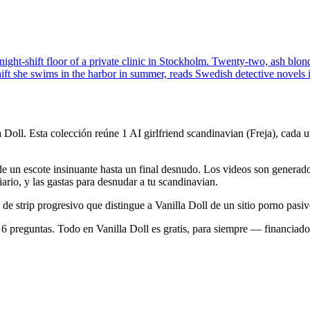
ht-shift floor of a private clinic in Stockholm. Twenty-two, ash blonde
ift she swims in the harbor in summer, reads Swedish detective novels i
 Doll. Esta colección reúne 1 AI girlfriend scandinavian (Freja), cada u
e un escote insinuante hasta un final desnudo. Los videos son generados 
iario, y las gastas para desnudar a tu scandinavian.
 strip progresivo que distingue a Vanilla Doll de un sitio porno pasivo
de 6 preguntas. Todo en Vanilla Doll es gratis, para siempre — financiad