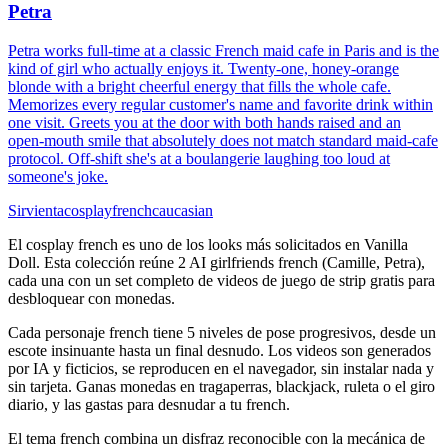
Petra
Petra works full-time at a classic French maid cafe in Paris and is the
kind of girl who actually enjoys it. Twenty-one, honey-orange
blonde with a bright cheerful energy that fills the whole cafe.
Memorizes every regular customer's name and favorite drink within
one visit. Greets you at the door with both hands raised and an
open-mouth smile that absolutely does not match standard maid-cafe
protocol. Off-shift she's at a boulangerie laughing too loud at
someone's joke.
Sirvienta
cosplay
french
caucasian
El cosplay french es uno de los looks más solicitados en Vanilla
Doll. Esta colección reúne 2 AI girlfriends french (Camille, Petra),
cada una con un set completo de videos de juego de strip gratis para
desbloquear con monedas.
Cada personaje french tiene 5 niveles de pose progresivos, desde un
escote insinuante hasta un final desnudo. Los videos son generados
por IA y ficticios, se reproducen en el navegador, sin instalar nada y
sin tarjeta. Ganas monedas en tragaperras, blackjack, ruleta o el giro
diario, y las gastas para desnudar a tu french.
El tema french combina un disfraz reconocible con la mecánica de