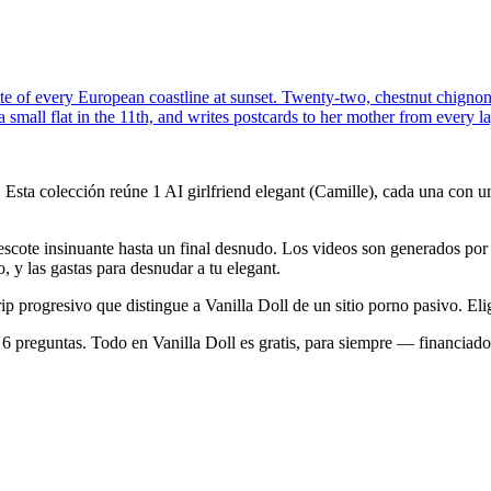
tte of every European coastline at sunset. Twenty-two, chestnut chignon
d a small flat in the 11th, and writes postcards to her mother from every l
. Esta colección reúne 1 AI girlfriend elegant (Camille), cada una con u
scote insinuante hasta un final desnudo. Los videos son generados por IA
o, y las gastas para desnudar a tu elegant.
p progresivo que distingue a Vanilla Doll de un sitio porno pasivo. Elig
de 6 preguntas. Todo en Vanilla Doll es gratis, para siempre — financiad