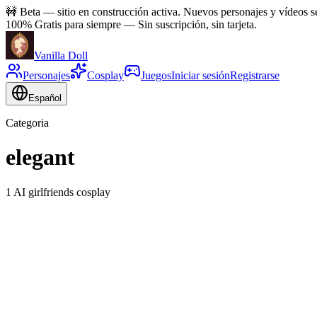
🚧
Beta — sitio en construcción activa. Nuevos personajes y vídeos 
100% Gratis para siempre
—
Sin suscripción, sin tarjeta.
Vanilla Doll
Personajes
Cosplay
Juegos
Iniciar sesión
Registrarse
Español
Categoria
elegant
1 AI girlfriends cosplay