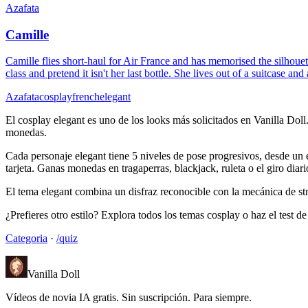
Azafata
Camille
Camille flies short-haul for Air France and has memorised the silhoue
class and pretend it isn't her last bottle. She lives out of a suitcase an
Azafata
cosplay
french
elegant
El cosplay elegant es uno de los looks más solicitados en Vanilla Doll
monedas.
Cada personaje elegant tiene 5 niveles de pose progresivos, desde un e
tarjeta. Ganas monedas en tragaperras, blackjack, ruleta o el giro diari
El tema elegant combina un disfraz reconocible con la mecánica de stri
¿Prefieres otro estilo? Explora todos los temas cosplay o haz el test 
Categoria
·
/quiz
Vanilla Doll
Vídeos de novia IA gratis. Sin suscripción. Para siempre.